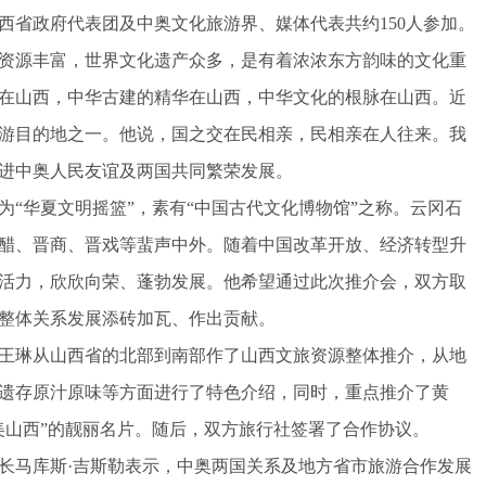
西省政府代表团及中奥文化旅游界、媒体代表共约150人参加。
源丰富，世界文化遗产众多，是有着浓浓东方韵味的文化重
在山西，中华古建的精华在山西，中华文化的根脉在山西。近
游目的地之一。他说，国之交在民相亲，民相亲在人往来。我
进中奥人民友谊及两国共同繁荣发展。
华夏文明摇篮”，素有“中国古代文化博物馆”之称。云冈石
醋、晋商、晋戏等蜚声中外。随着中国改革开放、经济转型升
活力，欣欣向荣、蓬勃发展。他希望通过此次推介会，双方取
整体关系发展添砖加瓦、作出贡献。
琳从山西省的北部到南部作了山西文旅资源整体推介，从地
遗存原汁原味等方面进行了特色介绍，同时，重点推介了黄
美山西”的靓丽名片。随后，双方旅行社签署了合作协议。
马库斯·吉斯勒表示，中奥两国关系及地方省市旅游合作发展