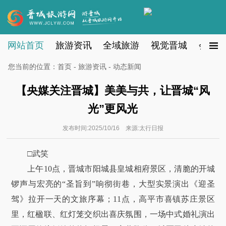
网站首页
旅游资讯
全域旅游
视觉晋城
会员注
您当前的位置：
首页
-
旅游资讯
- 动态新闻
【央媒关注晋城】美美与共，让晋城“风
光”更风光
发布时间:2025/10/16 来源:太行日报
□武笑
上午10点，晋城市阳城县皇城相府景区，清脆的开城
锣声与宏亮的“圣旨到”响彻街巷，大型实景演出《迎圣
驾》拉开一天的文旅序幕；11点，高平市喜镇苏庄景区
里，红楹联、红灯笼交织出喜庆氛围，一场中式婚礼演出