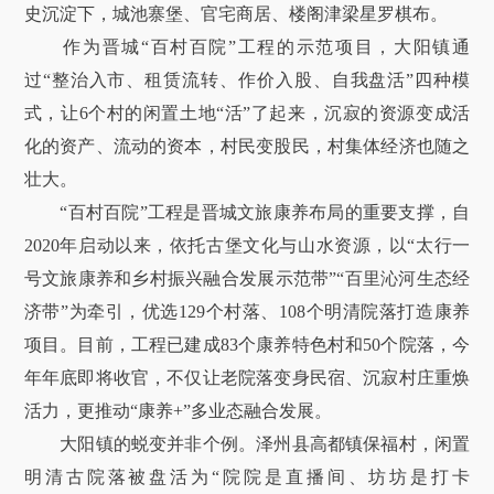
史沉淀下，城池寨堡、官宅商居、楼阁津梁星罗棋布。
作为晋城“百村百院”工程的示范项目，大阳镇通
过“整治入市、租赁流转、作价入股、自我盘活”四种模
式，让6个村的闲置土地“活”了起来，沉寂的资源变成活
化的资产、流动的资本，村民变股民，村集体经济也随之
壮大。
“百村百院”工程是晋城文旅康养布局的重要支撑，自
2020年启动以来，依托古堡文化与山水资源，以“太行一
号文旅康养和乡村振兴融合发展示范带”“百里沁河生态经
济带”为牵引，优选129个村落、108个明清院落打造康养
项目。目前，工程已建成83个康养特色村和50个院落，今
年年底即将收官，不仅让老院落变身民宿、沉寂村庄重焕
活力，更推动“康养+”多业态融合发展。
大阳镇的蜕变并非个例。泽州县高都镇保福村，闲置
明清古院落被盘活为“院院是直播间、坊坊是打卡