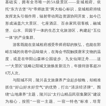
基础实，拥有全市唯一的5A级景区——皇城相府。依
托“东方古堡”与“帝师故里”两大核心标识，皇城相府持续
发挥龙头引领作用，辐射带动周边资源协同开发，如今已
形成涵盖六大景区、七座酒店、百余家民宿客栈，融城
堡、山水、田园于一体的生态文化旅游区，构建起“五位
一体”的产业集群。
游客既能在皇城相府感受帝师府邸的恢弘，也能在郭
峪古城的街巷中品味烟火，在海会书院触摸唐宋文物的温
度，或是在华阳山森林公园徒步、九女仙湖泛舟……这
一“大景区”战略让阳城文旅焕发新活力，年接待游客超20
0万人次。
与阳城不同，陵川县文旅康养产业起步较晚，却精准
抓住“好山好水好空气”的优势，打出“清凉经济牌”。围
绕“山地康养”主题，陵川以“太行山精品民宿集聚区”建设
为核心，按照“一宿一主题、一宿一特色”标准，培育