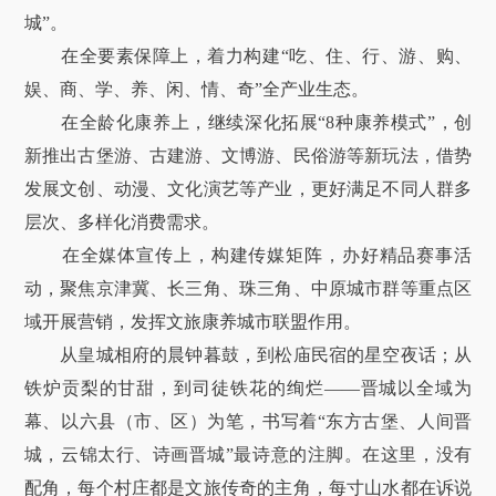
城”。
在全要素保障上，着力构建“吃、住、行、游、购、
娱、商、学、养、闲、情、奇”全产业生态。
在全龄化康养上，继续深化拓展“8种康养模式”，创
新推出古堡游、古建游、文博游、民俗游等新玩法，借势
发展文创、动漫、文化演艺等产业，更好满足不同人群多
层次、多样化消费需求。
在全媒体宣传上，构建传媒矩阵，办好精品赛事活
动，聚焦京津冀、长三角、珠三角、中原城市群等重点区
域开展营销，发挥文旅康养城市联盟作用。
从皇城相府的晨钟暮鼓，到松庙民宿的星空夜话；从
铁炉贡梨的甘甜，到司徒铁花的绚烂——晋城以全域为
幕、以六县（市、区）为笔，书写着“东方古堡、人间晋
城，云锦太行、诗画晋城”最诗意的注脚。在这里，没有
配角，每个村庄都是文旅传奇的主角，每寸山水都在诉说