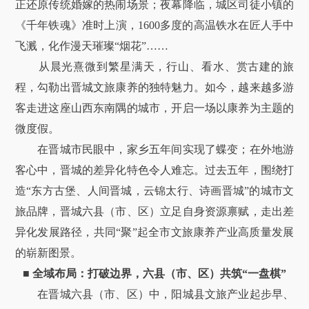
正还原传统婚嫁的热闹场景；夜幕降临，城区司徒小镇的
《千年铁魂》准时上演，1600多度的高温铁水在匠人手中
飞溅，化作漫天璀璨“烟花”……
从晨光熹微到繁星满天，行山、看水、赏古建的旅
程，勾勒出晋城文旅康养的独特魅力。如今，越来越多游
客走进这座山西东南隅的城市，开启一场以康养为主题的
微度假。
在晋城市民眼中，家乡五年间实现了蝶变；在外地游
客心中，晋城的差异化特色令人难忘。过去五年，围绕打
造“东方古堡、人间晋城，云锦太行、诗画晋城”的城市文
旅品牌，晋城六县（市、区）立足自身资源禀赋，走出差
异化发展路径，共同“聚”起全市文旅康养产业高质量发展
的崭新图景。
■
全域布局：打破边界，六县（市、区）共筑“一盘棋”
在晋城六县（市、区）中，阳城县文旅产业起步早、