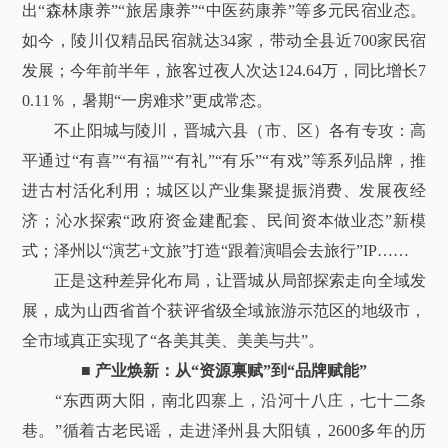
出“森林康养”“旅居康养”“中医药康养”等多元民宿业态。
如今，陵川仅精品民宿就达34家，带动全县近700家民宿
发展；今年前半年，旅客过夜人次达124.64万，同比增长7
0.11％，暑期“一房难求”更成常态。
不止阳城与陵川，晋城六县（市、区）各有专攻：高
平通过“有喜”“有福”“有礼”“有乐”“有戏”等系列品牌，推
进古村活化利用；城区以产业集聚提振消费、发展夜经
济；沁水探索“政府资金建配套、民间资本做业态”新模
式；泽州以“演艺+文旅”打造“跟着演唱会去旅行”IP……
正是这种差异化布局，让晋城从局部探索走向全域发
展，成为山西省首个获评省级全域旅游示范区的地级市，
全市域真正实现了“各美其美、美美与共”。
■
产业焕新：从“资源禀赋”到“品牌赋能”
“东西两大阳，南北四寨上，沿河十八庄，七十二条
巷。”循着古老民谣，走进泽州县大阳镇，2600多年的历