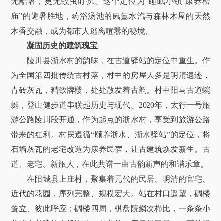
无酷暑，更无蚊虫叮扰。这个定位为“睡眠小镇·康养松
庙”的避暑胜地，药浴汤池的氤氲水汽与森林木屋的天然
木香交融，成为都市人逃离喧嚣的秘境。
凝固历史的建筑瑰宝
陵川县浙水村的韵味，在古道驿站的定位中重生。作
为全国第四批传统古村落，村中的房屋大多是明清遗迹，
青砖灰瓦，精致牌楼，处处散发着古韵。村中阳马古道蜿
蜒，登山健步道串联起历史与现代。2020年，太行一号旅
游公路陵川段开通，作为起点的浙水村，享受到旅游公路
带来的红利。村民遵循“颐养浙水、浙水驿站”的定位，将
石墙灰瓦的老宅改造为康养民宿，让古建筑焕发新生。古
道、老宅、新旅人，在此共谱一曲古韵新声的和谐乐章。
在阳城县上庄村，聚集着元代的民居、明清的官宅、
近代的花园，序列完整、规模宏大。站在村口遥望，碉楼
耸立、彼此呼应；碉楼四周，棋盘院鳞次栉比，一条条小