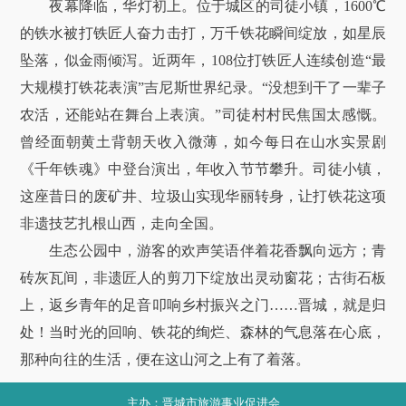
夜幕降临，华灯初上。位于城区的司徒小镇，1600℃
的铁水被打铁匠人奋力击打，万千铁花瞬间绽放，如星辰
坠落，似金雨倾泻。近两年，108位打铁匠人连续创造“最
大规模打铁花表演”吉尼斯世界纪录。“没想到干了一辈子
农活，还能站在舞台上表演。”司徒村村民焦国太感慨。
曾经面朝黄土背朝天收入微薄，如今每日在山水实景剧
《千年铁魂》中登台演出，年收入节节攀升。司徒小镇，
这座昔日的废矿井、垃圾山实现华丽转身，让打铁花这项
非遗技艺扎根山西，走向全国。
生态公园中，游客的欢声笑语伴着花香飘向远方；青
砖灰瓦间，非遗匠人的剪刀下绽放出灵动窗花；古街石板
上，返乡青年的足音叩响乡村振兴之门……晋城，就是归
处！当时光的回响、铁花的绚烂、森林的气息落在心底，
那种向往的生活，便在这山河之上有了着落。
主办：晋城市旅游事业促进会