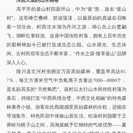
浑然天成的山水画卷
高平市的釜山村四面环山，中为“釜”形，故名“釜山
村”。这里峰峦叠嶂、碧波荡漾，以最原始的真诚在召唤
着一切生命。村西泫水湖为丹河之源，湖心岛上白鹭翩
飞，湖畔红掌轻游。这座中国传统村落，拥有上百年历史
的梨树林如今已被打造成生态公园。山水观光、生态休
闲、古村民宿等业态不断丰富，“丹水之源·慢享釜山”品牌
深入人心。
陵川县丈河村坐拥近万亩原始森林，覆盖率高达81.
7％，每立方厘米空气中负氧离子含量达7000—8000个，
是名副其实的“天然氧吧”。该村以太行山水和传统村落为
基石，持续打造“中西风情合璧，中西文化相融”的特色森
林康养小镇。游客在此既能感受原始森林的生机，还能在
穹顶集市、特色民宿中体验山居生活。松庙村则隐匿于王
莽岭与棋子山之间，高海拔赋予它独特的气候优势——夏