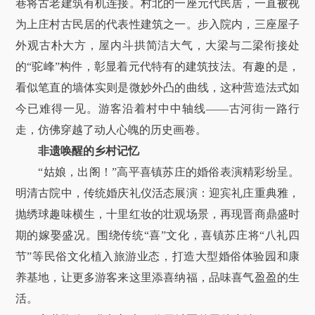
巷将古老建筑有机连接。村北的一座元代民居，一直被视
为上庄村古民居的代表性建筑之一。步入院内，三座屋子
外观古朴大方，屋内斗拱简洁大气，大梁与二梁衔接处
的“驼峰”构件，彰显着元代特有的建筑技法。有趣的是，
看似笔直的墙体实则是微妙外凸的曲线，这种营造法式如
今已难得一见。游客沿着村中中轴线——古河街一路行
走，仿佛穿越了动人心魄的历史画卷。
非遗唤醒的乡村记忆
“姑娘，出阁！”高平喜镇苏庄的婚俗表演精彩纷呈。
明清古院中，传统婚庆礼仪活态展演：迎宾礼庄重典雅，
抛绣球趣味横生，十里红妆的壮观场景，再现晋商鼎盛时
期的嫁娶盛况。围绕传统“喜”文化，喜镇苏庄将“八礼四
节”等民俗文化植入旅游业态，打造大型婚俗体验园和康
养基地，让更多游客来这里添喜纳福，品味喜气盈盈的生
活。