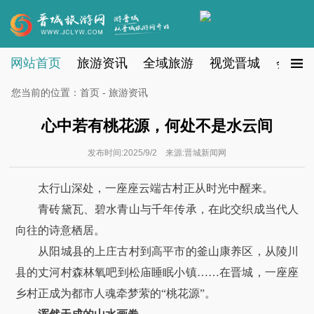
网站首页
旅游资讯
全域旅游
视觉晋城
会员注
您当前的位置：
首页
-
旅游资讯
心中若有桃花源，何处不是水云间
发布时间:2025/9/2 来源:晋城新闻网
太行山深处，一座座云端古村正从时光中醒来。
青砖黛瓦、碧水青山与千年传承，在此交织成当代人
向往的诗意栖居。
从阳城县的上庄古村到高平市的釜山康养区，从陵川
县的丈河村森林氧吧到松庙睡眠小镇……在晋城，一座座
乡村正成为都市人魂牵梦萦的“桃花源”。