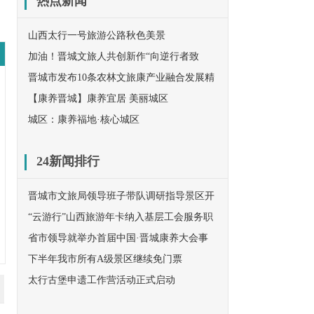
热点新闻
山西太行一号旅游公路秋色美景
加油！晋城文旅人共创新作“向逆行者致
敬”！
晋城市发布10条农林文旅康产业融合发展精
品线路
【康养晋城】康养宜居 美丽城区
城区：康养福地·核心城区
24新闻排行
晋城市文旅局领导班子带队调研指导景区开
放工作
“云游行”山西旅游年卡纳入基层工会服务职
工范围
省市领导就举办首届中国·晋城康养大会事
宜赴京与民革中央对接
下半年我市所有A级景区继续免门票
太行古堡申遗工作营活动正式启动