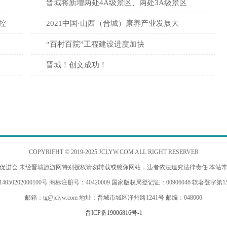
晋城将新增两处4A级景区、两处3A级景区
控
2021中国·山西（晋城）康养产业发展大
“百村百院”工程建设进度加快
晋城！创文成功！
COPYRIFHT © 2019-2025 JCLYW.COM ALL RIGHT RESERVER
促进会 未经晋城旅游网特别授权请勿转载或镱像网站，违者依法追究法律责任 本站
050202000100号 商标注册号：40420009 国家版权局登记证：00906046 软著登字第15
邮箱：tg@jclyw.com 地址：晋城市城区泽州路1241号 邮编：048000
晋ICP备19006816号-1