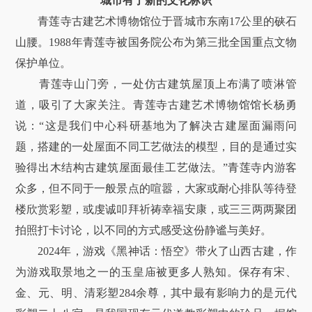
城市有了新的文化标识
青莲寺古建艺术博物馆位于晋城市东南17公里的硖石
山腰。1988年青莲寺被国务院公布为第三批全国重点文物
保护单位。
青莲寺山门旁，一处仿古建筑屋顶上布满了喷淋管
道，吸引了大家关注。青莲寺古建艺术博物馆馆长杨勇
说：“这是我们中心科研基地为了解决古建屋面漏雨问
题，搭建的一处屋面不同工艺做法的模型，目的是通过实
验得出木结构古建筑屋面最佳工艺做法。”青莲寺内游客
众多，但不同于一般景点的喧嚣，大家或耐心排队等待登
楼欣赏彩塑，或虔诚叩拜祈祷幸福安康，或三三两两聚团
拍照打卡讨论，以不同的方式感受这份静谧与美好。
2024年，游戏《黑神话：悟空》带火了山西古建，作
为游戏取景地之一的玉皇庙被更多人熟知。保存有宋、
金、元、明、清彩塑284余尊，其中最有影响力的是元代