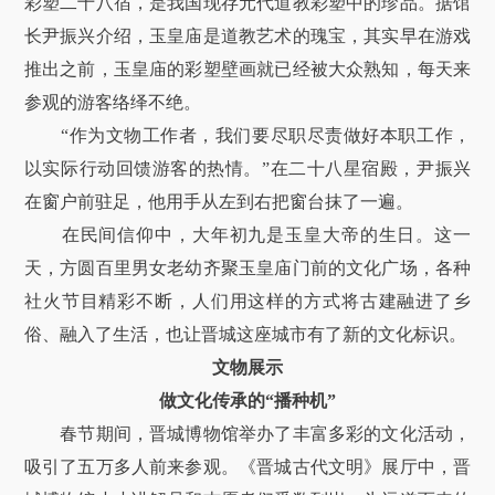
彩塑二十八宿，是我国现存元代道教彩塑中的珍品。据馆
长尹振兴介绍，玉皇庙是道教艺术的瑰宝，其实早在游戏
推出之前，玉皇庙的彩塑壁画就已经被大众熟知，每天来
参观的游客络绎不绝。
“作为文物工作者，我们要尽职尽责做好本职工作，
以实际行动回馈游客的热情。”在二十八星宿殿，尹振兴
在窗户前驻足，他用手从左到右把窗台抹了一遍。
在民间信仰中，大年初九是玉皇大帝的生日。这一
天，方圆百里男女老幼齐聚玉皇庙门前的文化广场，各种
社火节目精彩不断，人们用这样的方式将古建融进了乡
俗、融入了生活，也让晋城这座城市有了新的文化标识。
文物展示
做文化传承的“播种机”
春节期间，晋城博物馆举办了丰富多彩的文化活动，
吸引了五万多人前来参观。《晋城古代文明》展厅中，晋