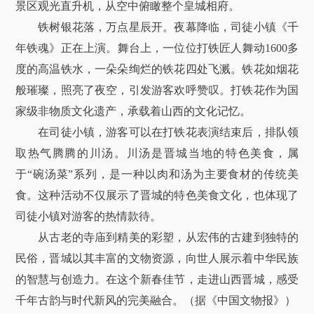
景区观光直升机，从空中俯瞰整个皇城相府。
铁树银花落，万点星辰开。夜幕降临，司徒小镇《千
年铁魂》正在上演。舞台上，一位位打铁匠人舞动1600多
度的高温铁水，一朵朵绚烂的铁花四处飞溅。铁花如烟花
般璀璨，照亮了夜空，引发游客欢呼赞叹。打铁花作为国
家级非物质文化遗产，承载着山西的文化记忆。
在司徒小镇，游客可以在打铁花表演结束后，排队领
取热气腾腾的川汤。川汤是晋城当地的特色美食，属
于“碗汤菜”系列，是一种以肉和汤为主要食材的传统美
食。这种活动不仅展示了晋城的特色美食文化，也体现了
司徒小镇对游客的热情款待。
从古老的寺庙到精美的彩塑，从宏伟的古建到独特的
民俗，晋城以其丰富的文物资源，向世人展示着中华民族
的智慧与创造力。在这个新春佳节，走进山西晋城，感受
千年古韵与时代新风的完美融合。（据《中国文物报》）