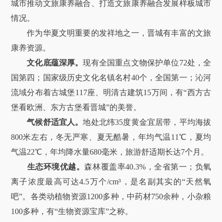
城市推动文旅康养融合、打造文旅康养融合发展样板城市
情况。
作为华夏文明重要的发祥地之一，晋城有丰富的文旅
康养资源。
文化底蕴深厚。
现有全国重点文物保护单位72处，全
国第四；国家级历史文化名镇名村40个，全国第一；沁河
流域分布着古城堡117座、明清古建筑15万间，有“西方古
堡看欧洲、东方古堡看晋城”的美誉。
气候舒适宜人。
地处北纬35度黄金宜居带，平均海拔
800米左右，冬无严寒、夏无酷暑，年均气温11℃，夏均
气温22℃，年均降水量680毫米，旅游舒适期长达7个月。
生态环境优越。
森林覆盖率40.3%，全省第一；负氧
离子浓度最高可达4.5万个/cm³，是名副其实的“天然氧
吧”。各类动植物资源1200多种，中药材750余种，小杂粮
100多种，有“生物资源宝库”之称。