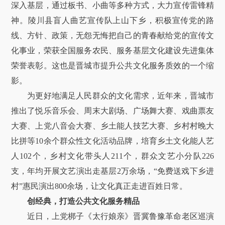
深入基层，通过板书、小曲等多种方式，大力宣传雷锋精
神。陵川县盲人曲艺宣传队上山下乡，积极宣传党的路
线、方针、政策，无怨无悔把自己的青春献给党的宣传文
化事业，荣获全国服务农民、服务基层文化建设先进集体
荣誉表彰。这也是晋城市提升公共文化服务质效的一个缩
影。
为更好地满足人民群众的文化需求，近年来，晋城市
推出了悦乐音乐会、周末大剧场、广场舞大赛、戏曲票友
大赛、上党八音会大赛、乡土能人技艺大赛、乡村村晚大
比拼等10余个群众性文化活动品牌，培育乡土文化能人艺
人102个，乡村文化带头人211个，群众文艺小分队226
支，年均开展文艺演出走基层2万余场，“免费送戏下乡进
村”惠民演出800余场，让文化真正走进百姓日常。
创经典，打造公共文化服务精品
近日，上党梆子《太行娘亲》晋冀鲁豫革命老区巡演