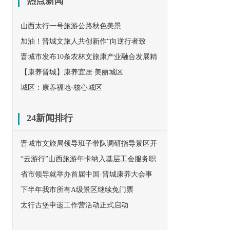
热点新闻
山西太行一号旅游公路秋色美景
加油！晋城文旅人共创新作“向逆行者致
敬”！
晋城市发布10条农林文旅康产业融合发展精
品线路
【康养晋城】康养宜居 美丽城区
城区：康养福地·核心城区
24新闻排行
晋城市文旅局领导班子带队调研指导景区开
放工作
“云游行”山西旅游年卡纳入基层工会服务职
工范围
省市领导就举办首届中国·晋城康养大会事
宜赴京与民革中央对接
下半年我市所有A级景区继续免门票
太行古堡申遗工作营活动正式启动