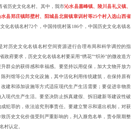
山西省历史文化名村。其中，我市
沁水县嘉峰镇、陵川县礼义镇、
沁水县郑庄镇郎壁村、阳城县北留镇章训村等25个村入选山西省
文化名镇名村72个，中国传统村落186个，中国历史文化名镇名
对历史文化名镇名村空间资源进行合理布局和科学调控的指
省政府要求，历史文化名镇名村要采用“绣花”“织补”的微改造方
提升群众的获得感和幸福感。要坚持以用促保，加大文物开放力
、陈列馆等公共文化设施，其中活化利用传统建筑，在保持原有
、改建和添加设施等方式适应现代生产生活需要；要促进非物质
融入现代生产生活。要坚决防止拆真建假、拆旧建新等建设性破
构成犯罪的，依法追究刑事责任。要建立警示和退出机制，对获
导致历史文化价值受到严重影响的，列入濒危名单，责令限期整
名村认定。