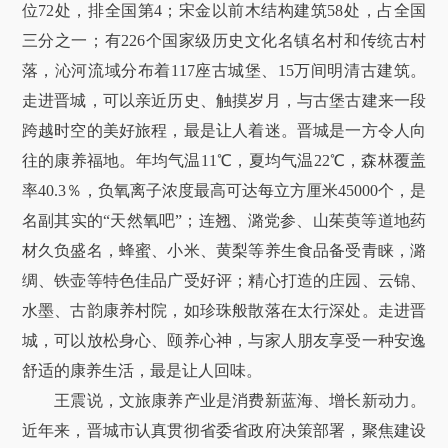
位72处，排全国第4；宋金以前木结构建筑58处，占全国
三分之一；有226个国家级历史文化名镇名村和传统古村
落，沁河流域分布着117座古城堡、15万间明清古建筑。
走进晋城，可以亲近历史、触摸岁月，与古堡古建来一段
跨越时空的美好旅程，最是让人着迷。晋城是一方令人向
往的康养福地。年均气温11℃，夏均气温22℃，森林覆盖
率40.3％，负氧离子浓度最高可达每立方厘米45000个，是
名副其实的“天然氧吧”；连翘、潞党参、山茱萸等道地药
材久负盛名，蜂蜜、小米、黄梨等养生食品备受青睐，潞
绸、铁壶等特色佳品广受好评；精心打造的庄园、云锦、
水墨、古韵康养村院，如珍珠般散落在太行深处。走进晋
城，可以放松身心、颐养心神，与家人朋友享受一种安逸
舒适的康养生活，最是让人回味。
王震说，文旅康养产业是消费新蓝海、增长新动力。
近年来，晋城市认真贯彻省委省政府决策部署，聚焦建设