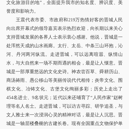
文化旅游目的地”，全面提升我市的知名度、辨识度、美
誉度和影响力。
王震代表市委、市政府和219万热情好客的晋城人民
向出席开幕式的领导嘉宾表示热烈欢迎，向长期以来关心
支持晋城发展的各界人士表示衷心感谢。他说，晋城是一
处浑然天成的山水画廊。太行、太岳、中条三山环抱，沁
河、丹河两河纵流。走进晋城，可以远离喧嚣、纵情山
水，与大自然来一场不期而遇的相会，最是让人惬意。晋
城是一部厚重悠远的文化史诗。神农尝百草、舜耕历山、
商汤祷雨、愚公移山等美丽传说代代相传；炎帝文化、围
棋文化、冶铸文化、古堡文化绚丽多彩；历史上走出了
454名进士、9名状元；近代以来还哺育了“人民作家”赵树
理等名人名士。走进晋城，可以访古寻踪、研学追圣，与
文人雅士来一次浸润心灵的精神对话，最是让人沉思。晋
城是一轴层楼叠榭的古建长卷。现有全国重点文物保护单