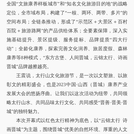
全国“文旅康养样板城市”和“知名文化旅游目的地”的战略
定位，全市域布局，构建了“一核、两环、两带、多片”的
空间布局；全链条推动，形成了“示范区＋大景区＋百村
百院＋旅游路网”的产品供给体系；全要素保障，深入实
施基础提升、景区提级、服务提标、品牌提质“四大行
动”；全龄化康养，探索完善文化润养、旅居度假、森林
康养等8种模式，“东方古堡、人间晋城，云锦太行、诗画
晋城”品牌越擦越亮。
王震说，太行山文化旅游节，是一次以文塑旅、以旅
彰文的精彩盛会，也是2023中国·山西（晋城）康养产业
发展大会的悠扬序曲。让我们以这次活动为纽带，共同领
略太行山水、共同品味太行文化、共同感受“晋善·晋美·晋
城”的独特魅力。
本次开幕式以红色太行精神为底色，以“云锦太行 诗
画晋城”为主题，围绕晋城“优美的自然环境、厚重的人文