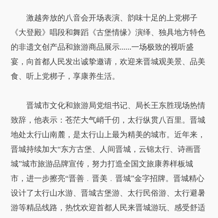
激越奔放的八音会开场表演、韵味十足的上党梆子
《大登殿》唱段和舞蹈《古堡情缘》演绎、独具地方特色
的非遗文创产品和旅游商品展示......一场极致的视听盛
宴，向首都人民发出诚挚邀请，欢迎来晋城观美景、品美
食、听上党梆子，享康养生活。
晋城市文化和旅游局党组书记、局长王东胜现场热情
致辞，他表示：苍茫大气峭千仞，太行纵贯八百里。晋城
地处太行山南麓，是太行山上最为精美的城市。近年来，
晋城持续加大“东方古堡、人间晋城，云锦太行、诗画晋
城”城市旅游品牌宣传，努力打造全国文旅康养样板城
市，进一步擦亮“晋善﹒晋美﹒晋城”金字招牌。晋城精心
设计了太行山水游、晋城古堡游、太行民俗游、太行避暑
游等精品线路，热忱欢迎首都人民来晋城游玩、感受舒适