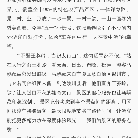
养和乡村振兴融合发展示范带工程，连通全市90%的景区
景点、覆盖全市90%的特色农产品产区，一体谋划路、
景、村、业，形成了一步一景、一村一韵、一山一画卷的
秀美画卷。今年“五一”小长假，这张画卷吸引了不少省内
外游客自驾打卡，体验“车在画中行，人在景中游”的幸
福。
“‘不登王莽岭，岂识太行山’，这句话果然不假。”站
在太行之巅王莽岭，看云海、日出、奇峰、松涛，游客马
騳骉由衷发出感叹。马騳骉来自宁夏回族自治区银川市，
与34名同伴组团来晋，到达陵川县后，他们直奔王莽岭。
除了让人过目不忘的雄奇太行，景区的贴心服务也让马騳
骉印象深刻，“景区充分考虑到各个景点间的距离，用区
间摆渡车接驳游客，最大限度地节省了路途时间，让游客
能把更多精力放在深度体验风光上，我们为景区的服务点
赞！”