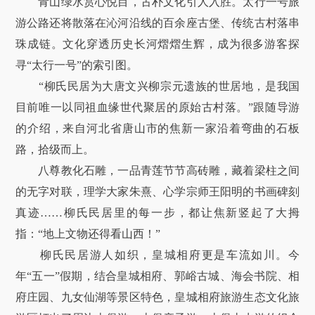
青山绿水赏心悦目，古朴文化引人入胜。太行一号旅
游公路还将散落在沁河沿线的百余座古堡、传统古村落串
珠成链。文化穿透历史长河熠熠生辉，成为很多游客探
寻“太行一号”的索引图。
“柳氏民居为大唐文兴柳宗元遗族的世居地，是我国
目前唯一以同祖血缘世代聚居的原始古村落。”跟随导游
的介绍，来自河北省唐山市的焦新一家沿着弯曲的石板
路，拾级而上。
八尊教化石雕，一品青莲节节高砖雕，藏着梁柱之间
的无字对联，理学大家朱熹、心学宗师王阳明的书画碑刻
真迹……柳氏民居里的每一步，都让焦新竖起了大拇
指：“地上文物还得看山西！”
柳氏民居游人如织，皇城相府更是车流如川。今
年“五一”假期，结合皇城相府、郭峪古城、海会书院、相
府庄园、九女仙湖等景区特色，皇城相府旅游生态文化旅