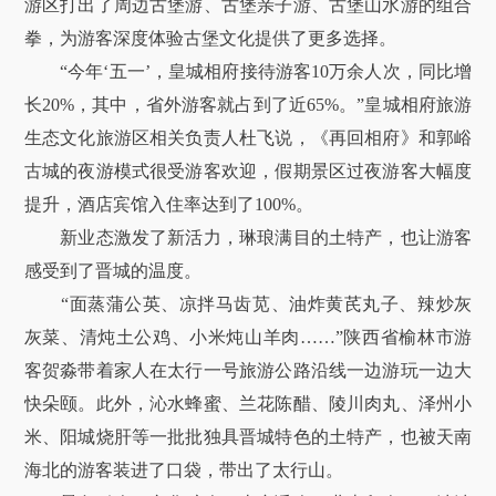
游区打出了周边古堡游、古堡亲子游、古堡山水游的组合
拳，为游客深度体验古堡文化提供了更多选择。
“今年‘五一’，皇城相府接待游客10万余人次，同比增
长20%，其中，省外游客就占到了近65%。”皇城相府旅游
生态文化旅游区相关负责人杜飞说，《再回相府》和郭峪
古城的夜游模式很受游客欢迎，假期景区过夜游客大幅度
提升，酒店宾馆入住率达到了100%。
新业态激发了新活力，琳琅满目的土特产，也让游客
感受到了晋城的温度。
“面蒸蒲公英、凉拌马齿苋、油炸黄芪丸子、辣炒灰
灰菜、清炖土公鸡、小米炖山羊肉……”陕西省榆林市游
客贺淼带着家人在太行一号旅游公路沿线一边游玩一边大
快朵颐。此外，沁水蜂蜜、兰花陈醋、陵川肉丸、泽州小
米、阳城烧肝等一批批独具晋城特色的土特产，也被天南
海北的游客装进了口袋，带出了太行山。