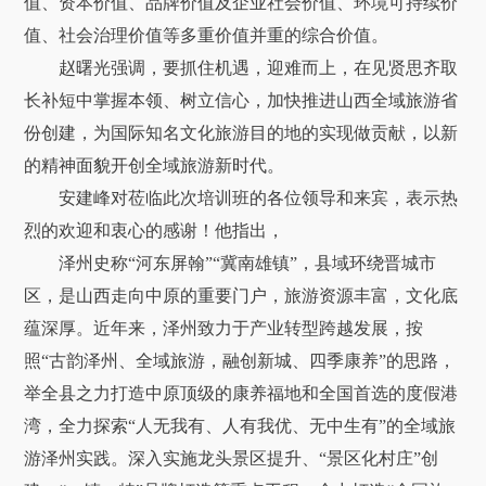
值、资本价值、品牌价值及企业社会价值、环境可持续价
值、社会治理价值等多重价值并重的综合价值。
赵曙光强调，要抓住机遇，迎难而上，在见贤思齐取
长补短中掌握本领、树立信心，加快推进山西全域旅游省
份创建，为国际知名文化旅游目的地的实现做贡献，以新
的精神面貌开创全域旅游新时代。
安建峰对莅临此次培训班的各位领导和来宾，表示热
烈的欢迎和衷心的感谢！他指出，
泽州史称“河东屏翰”“冀南雄镇”，县域环绕晋城市
区，是山西走向中原的重要门户，旅游资源丰富，文化底
蕴深厚。近年来，泽州致力于产业转型跨越发展，按
照“古韵泽州、全域旅游，融创新城、四季康养”的思路，
举全县之力打造中原顶级的康养福地和全国首选的度假港
湾，全力探索“人无我有、人有我优、无中生有”的全域旅
游泽州实践。深入实施龙头景区提升、“景区化村庄”创