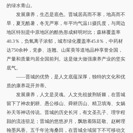
的绿水青山。
发展康养，生态是底色。晋城居高而不寒，地高而不
旱，夏无酷暑，冬无严寒，年平均气温11摄氏度，与周边
地区特别是中原地区的酷热形成鲜明对比；森林覆盖率
40.3％，负氧离子浓郁，城市绿化覆盖率45.8％，中药材
达750余种，党参、连翘、山茱萸等道地品种享誉全国，
产量和质量均居全国前列。这是做大做强康养产业的坚实
底气。
——晋城的优势，是人文底蕴深厚，独特的文化和优
质的康养花开并蒂。
发展康养，人文是灵魂。人文先祖披荆斩棘，在晋城
留下了神农躬耕、愚公移山、舜耕历山、精卫填海、女娲
补天等神话传说。晋城的历史长河，有文圣孔子、理学程
颢的流连驻足；晋城的悠悠岁月，飘散着陈廷敬、赵树理
翰墨风香。五千年沧海桑田，在晋城全域留下不可移动文