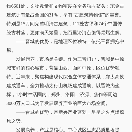
物6601处，文物数量和文物密度在全省独占鳌头；宋金古
建筑拥有量占全国的31％，享有“古建筑博物馆”的美誉。
特别是15万间完整明清古建筑，117处古堡和74个中国传
统古村落，更如满天繁星，把百里沁河点缀得熠熠生辉。
——晋城的优势，是地理区位独特，依托三晋拥抱中
原。
发展康养，市场是关键。作为三晋门户，晋城是中原
城市群的核心城市，背靠山西、面向中原，区位优势独
特。近年来，聚焦构建现代综合立体交通体系，郑太高铁
建成通车，全力推动太行山机场建成通航。以晋城为坐
标，1小时生活圈内，郑州、洛阳、济源、焦作等周边
3000万人口成为了发展康养产业的巨大市场空间。
——晋城的优势，是新兴产业蓬勃，星星之火点燃燎
原之势。
发展康养，产业是核心。中心城区生态品质显著提