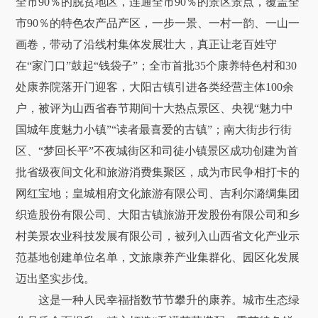
全市90％的脱贫地区，连通全市90％的景区景点，覆盖全
市90％的特色农产品产区，一步一景、一村一韵、一山一
画卷，带动了沿线村集体发展壮大，真正让老百姓守
在“家门口”鼓起“钱袋子”；全市首批35个康养特色村和30
处康养院落开门迎客，大阳古镇引进各类经营主体100余
户，被评为山西省春节期间十大热点景区、央视“魅力中
国城年度魅力小镇”“读者最喜爱的古镇”；南大街步行街
区、“梦回长平”不夜城街区和司徒小镇景区成功创建为首
批省级夜间文化和旅游消费集聚区，成为市民争相打卡的
网红宝地；皇城相府文化旅游有限公司、吉利尔潞绸集团
织造股份有限公司、大阳古镇旅游开发股份有限公司和乡
村美景农业科技发展有限公司，被列入山西省文化产业示
范基地创建单位名单，文旅康养产业集群化、园区化发展
迈出坚实步伐。
这是一种人民幸福指数节节攀升的康养。城市生态绿