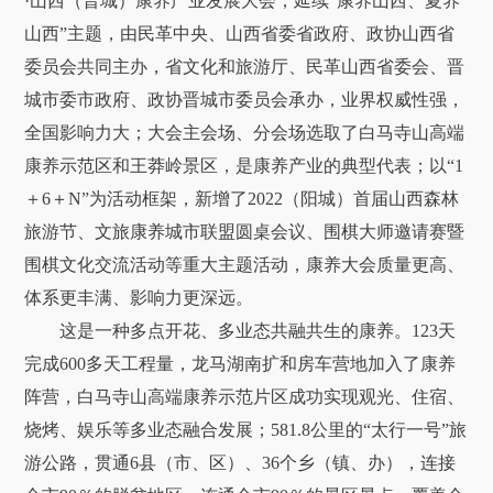
·山西（晋城）康养产业发展大会，延续“康养山西、夏养
山西”主题，由民革中央、山西省委省政府、政协山西省
委员会共同主办，省文化和旅游厅、民革山西省委会、晋
城市委市政府、政协晋城市委员会承办，业界权威性强，
全国影响力大；大会主会场、分会场选取了白马寺山高端
康养示范区和王莽岭景区，是康养产业的典型代表；以“1
＋6＋N”为活动框架，新增了2022（阳城）首届山西森林
旅游节、文旅康养城市联盟圆桌会议、围棋大师邀请赛暨
围棋文化交流活动等重大主题活动，康养大会质量更高、
体系更丰满、影响力更深远。
这是一种多点开花、多业态共融共生的康养。123天
完成600多天工程量，龙马湖南扩和房车营地加入了康养
阵营，白马寺山高端康养示范片区成功实现观光、住宿、
烧烤、娱乐等多业态融合发展；581.8公里的“太行一号”旅
游公路，贯通6县（市、区）、36个乡（镇、办），连接