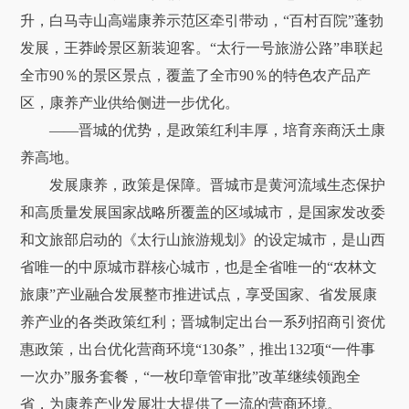
升，白马寺山高端康养示范区牵引带动，“百村百院”蓬勃
发展，王莽岭景区新装迎客。“太行一号旅游公路”串联起
全市90％的景区景点，覆盖了全市90％的特色农产品产
区，康养产业供给侧进一步优化。
——晋城的优势，是政策红利丰厚，培育亲商沃土康
养高地。
发展康养，政策是保障。晋城市是黄河流域生态保护
和高质量发展国家战略所覆盖的区域城市，是国家发改委
和文旅部启动的《太行山旅游规划》的设定城市，是山西
省唯一的中原城市群核心城市，也是全省唯一的“农林文
旅康”产业融合发展整市推进试点，享受国家、省发展康
养产业的各类政策红利；晋城制定出台一系列招商引资优
惠政策，出台优化营商环境“130条”，推出132项“一件事
一次办”服务套餐，“一枚印章管审批”改革继续领跑全
省，为康养产业发展壮大提供了一流的营商环境。