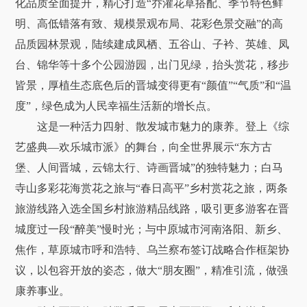
化品质全面提升，精心打造“乔灌花草搭配、季节特色鲜
明、高低错落有致、规模景观布局、花彩色景交融”的高
品质园林景观，陆续建成凤栖、五谷山、子衿、英雄、凤
台、锦华等十多个公园游园，出门见绿，抬头赏花，移步
皆景，厚植生态底色后的晋城变得更有“颜值”“气质”和“温
度”，绿色成为人民幸福生活新的增长点。
这是一种活力四射、散发城市魅力的康养。登上《综
艺盛典—欢乐城市派》的舞台，向全世界展示“东方古
堡、人间晋城，云锦太行、诗画晋城”的独特魅力；白马
寺山多彩花海赏花之旅与“春日高平”乡村赏花之旅，两条
旅游线路入选全国乡村旅游精品线路，吸引更多游客在晋
城度过一段“醉美”慢时光；与中原城市河南洛阳、新乡、
焦作，草原城市呼和浩特、乌兰察布签订战略合作框架协
议，以包容开放的姿态，做大“朋友圈”，精准引流，做强
康养事业。