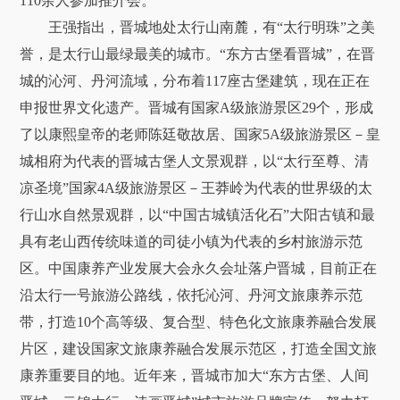
110余人参加推介会。
王强指出，晋城地处太行山南麓，有“太行明珠”之美
誉，是太行山最绿最美的城市。“东方古堡看晋城”，在晋
城的沁河、丹河流域，分布着117座古堡建筑，现在正在
申报世界文化遗产。晋城有国家A级旅游景区29个，形成
了以康熙皇帝的老师陈廷敬故居、国家5A级旅游景区－皇
城相府为代表的晋城古堡人文景观群，以“太行至尊、清
凉圣境”国家4A级旅游景区－王莽岭为代表的世界级的太
行山水自然景观群，以“中国古城镇活化石”大阳古镇和最
具有老山西传统味道的司徒小镇为代表的乡村旅游示范
区。中国康养产业发展大会永久会址落户晋城，目前正在
沿太行一号旅游公路线，依托沁河、丹河文旅康养示范
带，打造10个高等级、复合型、特色化文旅康养融合发展
片区，建设国家文旅康养融合发展示范区，打造全国文旅
康养重要目的地。近年来，晋城市加大“东方古堡、人间