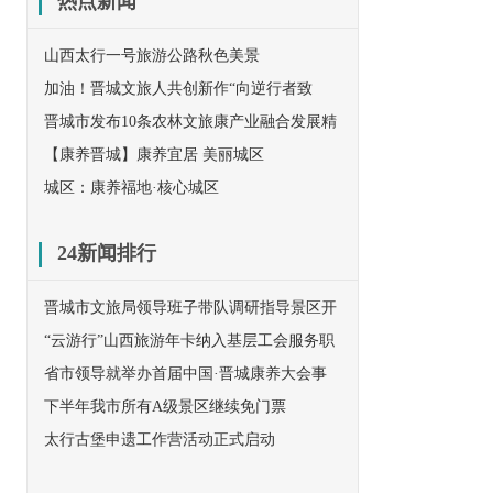
热点新闻
山西太行一号旅游公路秋色美景
加油！晋城文旅人共创新作“向逆行者致
敬”！
晋城市发布10条农林文旅康产业融合发展精
品线路
【康养晋城】康养宜居 美丽城区
城区：康养福地·核心城区
24新闻排行
晋城市文旅局领导班子带队调研指导景区开
放工作
“云游行”山西旅游年卡纳入基层工会服务职
工范围
省市领导就举办首届中国·晋城康养大会事
宜赴京与民革中央对接
下半年我市所有A级景区继续免门票
太行古堡申遗工作营活动正式启动