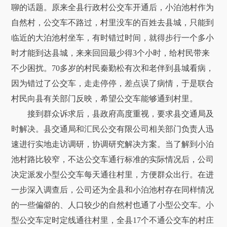
聊的话题。原来全县行政村公交车开通后，小泊池村作为
自然村，公交车不路过，村里没车的百姓去县城，只能到
临近的大泊池村坐车，有时错过时间，就得步行一个多小
时才能到达县城，来来回回最少得3个小时，给村民带来
不少困扰。70多岁的村民秦勤松有次和老伴到县城看病，
因为错过了公交车，走走停停，差点误了病情，于是联合
村民向县有关部门反映，希望公交车能够通到村里。
接到群众诉求后，县政府高度重视，要求县交通局及
时解决。县交通局和汇民公交有限公司相关部门负责人迅
速进行实地走访调研，协调研究解决方案。当了解到小泊
池村路比较窄，不达公交车通行标准的实际情况后，公司
决定派发小型公交车每天通往村里，方便群众出行。在进
一步深入调查后，公司还为全县和小泊池村存在同样情况
的一些偏僻的、人口较少的自然村也通了小型公交车。小
型公交车定时定线通往村里，全县17个不通公交车的村庄