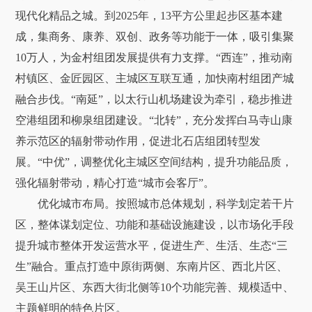
现代化精品之城。到2025年，13平方公里起步区基本建
成，集商务、康养、双创、政务等功能于一体，吸引集聚
10万人，为金村组团发展提供有力支撑。“西连”，推动南
村镇区、金匠园区、主城区互联互通，加快南村组团产城
融合步伐。“南延”，以太行山机场建设为牵引，稳步推进
空港组团和柳泉组团建设。“北转”，充分发挥白马寺山康
养示范区的辐射带动作用，促进北石店组团转型发
展。“中优”，调整优化主城区空间结构，提升功能品质，
强化辐射带动，精心打造“城市会客厅”。
优化城市布局。按照城市总体规划，科学划定若干片
区，整体谋划定位、功能和基础设施建设，以市场化手段
提升城市整体开发运营水平，促进生产、生活、生态“三
生”融合。重点打造中原街两侧、东南片区、西北片区、
吴王山片区、东西大街北侧等10个功能完善、规模适中、
主题鲜明的特色片区。