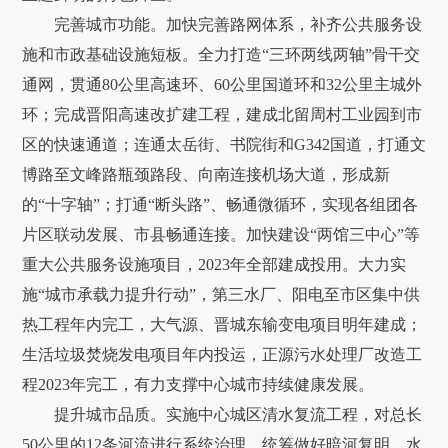
完善城市功能。加快完善路网体系，补齐公共服务设
施和市政基础设施短板。全力打造“三环两线两轴”骨干交
通网，贯通80公里高速环、60公里国道环和32公里主城外
环；完成晋阳高速改扩建工程，建成北留周村工业园到市
区的快速通道；连通太岳街、书院街和G342国道，打通文
博路至文峰路瓶颈路段、向南连接机场大道，形成新
的“十字轴”；打通“断头路”、畅通微循环，实现各组团各
片区联动发展、市县畅通连接。加快建设“两馆三中心”等
重大公共服务设施项目，2023年全部建成投用。大力实
施“城市承载力提升行动”，第三水厂、阳电至市区集中供
热工程年内完工，大气源、晋城东输变电项目明年建成；
生活垃圾焚烧发电项目年内投运，正源污水处理厂改造工
程2023年完工，有力支撑中心城市持续健康发展。
提升城市品质。实施中心城区清水复流工程，对总长
50公里的12条河流进行系统治理，统筹做好暗河复明、水