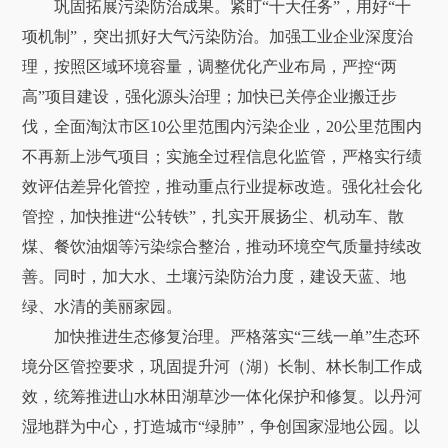
巩固拓展污染防治成果。紧盯“十大任务”，用好“十
项机制”，突出抓好大气污染防治。加强工业企业深度治
理，按照区域环境容量，调整优化产业布局，严控“两
高”项目建设，强化源头治理；加快已关停企业搬迁步
伐，全面淘汰市区10公里范围内污染企业，20公里范围内
不再新上涉气项目；实施全过程信息化监管，严格实行绩
效评估差异化管控，推动重点行业提标改造。强化社会化
管控，加快推进“公转铁”，扎实开展扬尘、机动车、散
煤、餐饮油烟等污染综合整治，推动环境空气质量持续改
善。同时，加大水、土壤污染防治力度，建设天蓝、地
绿、水清的美丽家园。
加快推进生态修复治理。严格落实“三线一单”生态环
境分区管控要求，巩固提升河（湖）长制、林长制工作成
效，统筹推进山水林田湖草沙一体化保护和修复。以丹河
湿地群为中心，打造城市“绿肺”，争创国家湿地公园。以