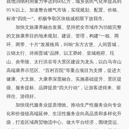
就地消纳利用量力争达到60亿方，城乡居民气化率提高到
95％以上。加速整合燃气市场，实现规划、配置、价格、
标准“四统一”。积极争取区块核减权限下放我市。
加快文旅康养融合发展。坚持把全市域作为功能完整
的文旅康养目的地来规划、建设、管理，构建“一核、两
环、两带、十片”发展格局，叫响“东方古堡、人间晋城，
云锦太行、诗画晋城”品牌。以王莽岭、皇城相府、珏
山、炎帝陵、太行洪谷等大景区建设为龙头，以白马寺山
高端康养示范区、“百村百院”等重点项目为支撑，促进大
健康、大文旅、大康养深度融合。实施基础提升、景区提
级、服务提标、品牌提质“四大行动”，让游客进得来、留
得住、游得好。
加快现代服务业提质增效。推动生产性服务业向专业
化和价值链高端延伸、生活性服务业向高品质和多样化升
级，打造区域商贸物流中心。做大平台经济，围绕货运、