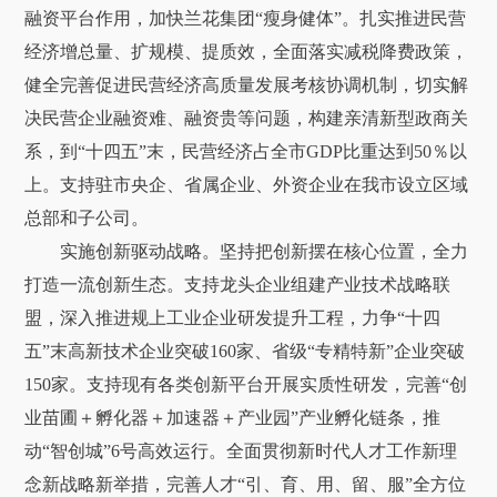
融资平台作用，加快兰花集团“瘦身健体”。扎实推进民营
经济增总量、扩规模、提质效，全面落实减税降费政策，
健全完善促进民营经济高质量发展考核协调机制，切实解
决民营企业融资难、融资贵等问题，构建亲清新型政商关
系，到“十四五”末，民营经济占全市GDP比重达到50％以
上。支持驻市央企、省属企业、外资企业在我市设立区域
总部和子公司。
实施创新驱动战略。坚持把创新摆在核心位置，全力
打造一流创新生态。支持龙头企业组建产业技术战略联
盟，深入推进规上工业企业研发提升工程，力争“十四
五”末高新技术企业突破160家、省级“专精特新”企业突破
150家。支持现有各类创新平台开展实质性研发，完善“创
业苗圃＋孵化器＋加速器＋产业园”产业孵化链条，推
动“智创城”6号高效运行。全面贯彻新时代人才工作新理
念新战略新举措，完善人才“引、育、用、留、服”全方位