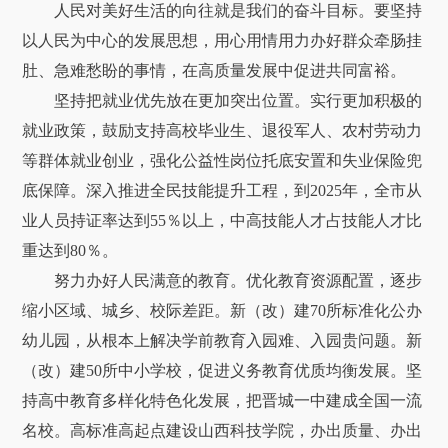
人民对美好生活的向往就是我们的奋斗目标。要坚持
以人民为中心的发展思想，用心用情用力办好群众牵肠挂
肚、急难愁盼的事情，在高质量发展中促进共同富裕。
坚持把就业优先放在更加突出位置。实行更加积极的
就业政策，鼓励支持高校毕业生、退役军人、农村劳动力
等群体就业创业，强化公益性岗位托底安置和失业保险兜
底保障。深入推进全民技能提升工程，到2025年，全市从
业人员持证率达到55％以上，中高技能人才占技能人才比
重达到80％。
努力办好人民满意的教育。优化教育资源配置，逐步
缩小区域、城乡、校际差距。新（改）建70所标准化公办
幼儿园，从根本上解决学前教育入园难、入园贵问题。新
（改）建50所中小学校，促进义务教育优质均衡发展。坚
持高中教育多样化特色化发展，把晋城一中建成全国一流
名校。高标准高起点建设山西科技学院，办出质量、办出