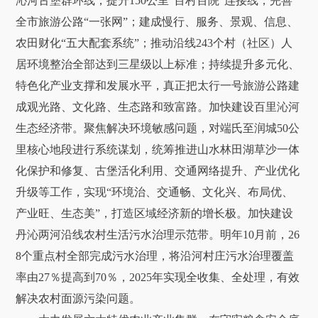
沁河古堡群环线，提升150公里“百村百院”连接线，完善
全市旅游公路“一张网”；建成慢行、服务、景观、信息、
农田财化“五大配套系统”；推动沿线243个村（社区）人
居环境整治全部达到三星级以上标准；持续提升多元化、
特色化产业支撑和发展水平，真正把太行一号旅游公路建
成观光路、文化路、生态路和致富路。加快建设百里沁河
生态经济带。聚焦解决环境敏感问题，对端氏至润城50公
里核心地段进行系统谋划，统筹推进山水林田湖草沙一体
化保护和修复、古堡活化利用、交通网络提升、产业优化
升级等工作，实现“环境治、交通畅、文化兴、布局优、
产业旺、生态美”，打造区域经济新的增长极。加快建设
丹沁两河沿线农村生活污水治理示范带。明年10月前，26
8个重点村全部完成污水治理，将沿河村庄污水治理覆盖
率由27％提高到70％，2025年实现全收集、全处理，有效
解决农村面源污染问题。