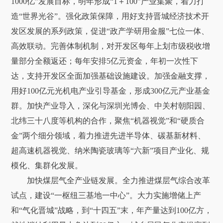
1000亿”发展目标，明年形成“1＋100”产业集聚，着力打
造“世界光谷”。强化政策保障，用好支持晋城经济技术开
发区发展的系列政策，促进“政产学研用金服”七位一体、
高效联动。完善体制机制，对开发区每年上划市级税收增
量部分全额返还；每年安排5亿元资金，年初一次性下
达，支持开发区全面加强基础设施建设。加强金融支撑，
用好100亿元光机电产业引导基金，形成300亿元产业基金
群。加快产业导入，深化与深圳光博会、中关村朝阳园、
北纬三十八度等机构的合作，聚焦“机器视觉”和“硬质合
金”两个细分领域，着力推进先进半导体、碳基新材料、
超高速机器视觉、纳米陶瓷玻璃等“六新”项目产业化、规
模化、集群化发展。
加快煤层气全产业链发展。全力推进煤层气综合改革
试点，建设“一枢纽三基地一中心”。大力实施增储上产
和“气化晋城”战略，到“十四五”末，年产量达到100亿方，