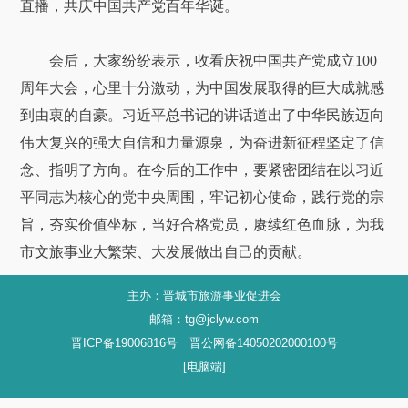
直播，共庆中国共产党百年华诞。
会后，大家纷纷表示，收看庆祝中国共产党成立100
周年大会，心里十分激动，为中国发展取得的巨大成就感
到由衷的自豪。习近平总书记的讲话道出了中华民族迈向
伟大复兴的强大自信和力量源泉，为奋进新征程坚定了信
念、指明了方向。在今后的工作中，要紧密团结在以习近
平同志为核心的党中央周围，牢记初心使命，践行党的宗
旨，夯实价值坐标，当好合格党员，赓续红色血脉，为我
市文旅事业大繁荣、大发展做出自己的贡献。
主办：晋城市旅游事业促进会
邮箱：tg@jclyw.com
晋ICP备19006816号 晋公网备14050202000100号
[电脑端]