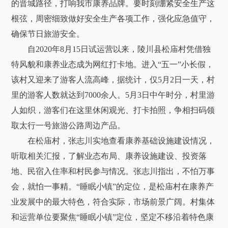
的晋城路径，打响我市康养品牌。要时刻绷紧安全生产这
根弦，周密细致做好安全生产各项工作，强化应急值守，
确保节日旅游安全。
自2020年8月15日试运营以来，陵川县松庙村凭借独
特风貌和康养业态成为网红打卡地。进入“五一”小长假，
该村又迎来了游客人流高峰，据统计，仅5月2日一天，村
里的游客人数就达到7000余人。5月3日中午时分，村里游
人如织，游客们在这里休闲观光、打卡拍照，争相扫码领
取太行一号旅游公路周边产品。
在松庙村，张志川实地查看康养基础设施建设情况，
听取相关汇报，了解业态布局、康养设施建设、投资落
地、民宿入住率和村民参与情况。张志川指出，不怕万事
会，就怕一事精。“睡眠小镇”的定位，是松庙村在康养产
业发展中的最大特色，符合实际，市场前景广阔。村集体
和运营单位要聚焦“睡眠小镇”定位，坚定不移沿着特色康