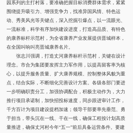
园系列的主打村落，要准确把握目标消费群体需求，紧紧
围绕提升吸引力、增强竞争力，找准异国风情、特色运
动、秀美风光等关键点，深入挖掘引爆点，以一流眼光、
一流标准，科学有序加快建设进度，打造高品质、有特色
的康养标杆示范村，为全省康养产业发展提供晋城样本，
在全国叫响叫亮晋城康养名片。
张志川强调，打造丈河康养标杆示范村，关键在设计
理念。市合为集团要发挥主力军作用，以提高留客率为核
心，以提升服务质量、扩大康养规模、控制整体风貌为重
点，结合实际，不断细化完善设计方案。各级各部门要进
一步明确职责分工，加强协调配合，积极主动作为，大力
推行项目承诺制，加快招投标速度，同步跟进审计工作，
千方百计为项目建设提档加速；领导干部要率先垂范、勇
于担当，带头沉在一线、干在一线，确保工程按计划高质
量推进，确保丈河村今年“五一”前后具备运营条件。要建