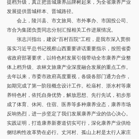
提档升级，真正把晋城康养品牌树起来，为全省康养产业
发展提供晋城样本、晋城路径。
会上，陵川县、市文旅局、市外事办、市国投公司、
市合为集团负责同志分别汇报相关工作进展情况。
张志川指出，建设“百村百院”工程，是我市深入贯彻
落实习近平总书记视察山西重要讲话重要指示，按照省委
省政府部署要求，以特色村发展引领带动全市康养产业整
体上档升级、农林文旅康产业深度融合发展的重点工作。
去年以来，市委市政府高度重视，各级各部门通力合作，
如期完成了第一阶段概念设计工作。松庙村、浙水村等康
养特色村，依托自身优势，解放思想、先行先试，初步形
成了体育、休闲、住宿、医养等多种康养业态，康养市场
反响热烈，进一步坚定了我们发展康养产业的信心决心。
实践证明，打造康养新赛道切实可行，深化康养产业供给
侧结构性改革势在必行。丈河村、孤山上村是太行人家庄