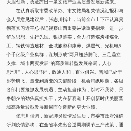
大胆创新，勇敢蹚出一条文旅产业高质量发展新路来。
在认真听取市委改革办、市文旅局相关情况汇报和与
会人员意见建议后，张志川指出，当前全市上下正认真贯
彻落实习近平总书记视察山西重要讲话重要指示，进一步
解放思想、先行先试、狠抓落实，全力打造煤炭和煤化
工、钢铁铸造建材、全域旅游和康养、煤层气、光机电5
个千亿级产业集群，谋划形成“两只翅膀腾飞、三足鼎立
支撑、城市两翼发展”的高质量转型发展格局，人心
思“进”，人心思“转”，政通人和，百业俱兴。晋城已处于
起势腾飞、量变到质变的关键阶段，机会稍纵即逝，各级
各部门要抢抓发展机遇，主动担当作为，以时不我待、只
争朝夕的劲头真抓实干，为在新赛道上开创新时代美丽晋
城高质量转型发展新局面创造新的更大业绩。
张志川强调，新冠肺炎疫情发生后，市委市政府准确
研判疫情影响，在全省率先出台逆周期调节三产政策，通