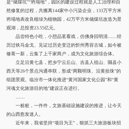
是“储煤坑”“坍塌地”，园区的建设过程就是人工治理和自
然修复的过程，共搬离144家中小污染企业，133万平方米
坍塌地表改良植绿为植物园，42万平方米储煤坑改造为景
观湖，总投资23.55亿元。
品尝特色小吃，小憩品茗看戏，仿佛身回明清……经
历过铁马金戈、见证过历史变迁的忻州秀容古城，如今被
修葺一新，云集了上千家商户，成为文化旅游综合体。
立足沿黄七县，把乡宁云丘山、吉县人祖山、隰县小
西天等26个景点沟通串联，形成“两颗明珠、沿黄拾珠”的
组团景观。临汾市一体化推进“黄河国家文化公园”和“黄
河魂文化旅游目的地”建设正在进行。
……
一桩桩，一件件，文旅基础设施建设的推进，让今天
的山西愈发迷人。
近年来，我省坚持“项目为王”，狠抓三大旅游板块招