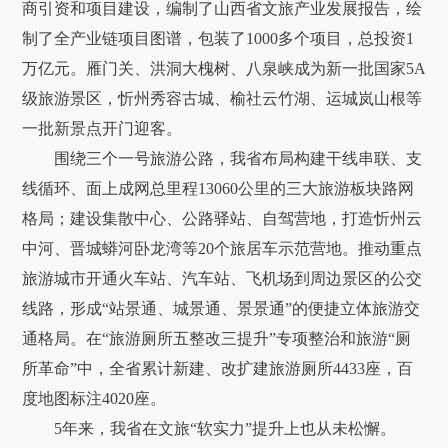
商引资和项目建设，编制了山西省文旅产业发展报告，绘
制了全产业链项目图谱，包装了1000多个项目，总投资1
万亿元。雁门关、洪洞大槐树、八泉峡成为新一批国家5A
级旅游景区，忻州秀容古城、榆社云竹湖、运城岚山根等
一批新景点开门迎客。
围绕三个一号旅游公路，我省布局构建干线串联、支
线循环、面上成网总里程13060公里的三大旅游板块路网
格局；建设集散中心、公路驿站、自驾营地，打造忻州云
中河、晋城蟒河卧龙湾等20个旅居车示范营地。推动重点
旅游城市开通火车站、汽车站、飞机场到周边景区的公交
线路，形成“站景通、城景通、景景通”的便捷立体旅游交
通格局。在“旅游厕所五整改三提升”专项整治和旅游“厕
所革命”中，全省累计新建、改扩建旅游厕所4433座，百
度地图标注4020座。
5年来，我省在文旅“软实力”提升上也从未松懈。