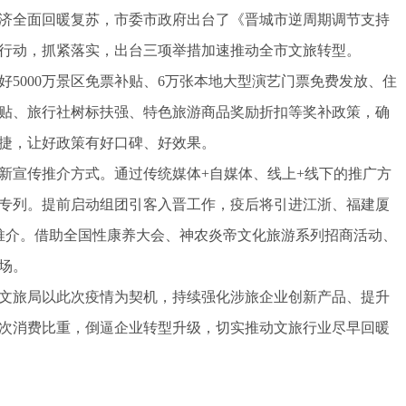
济全面回暖复苏，市委市政府出台了《晋城市逆周期调节支持
行动，抓紧落实，出台三项举措加速推动全市文旅转型。
000万景区免票补贴、6万张本地大型演艺门票免费发放、住
贴、旅行社树标扶强、特色旅游商品奖励折扣等奖补政策，确
捷，让好政策有好口碑、好效果。
宣传推介方式。通过传统媒体+自媒体、线上+线下的推广方
专列。提前启动组团引客入晋工作，疫后将引进江浙、福建厦
推介。借助全国性康养大会、神农炎帝文化旅游系列招商活动、
场。
旅局以此次疫情为契机，持续强化涉旅企业创新产品、提升
次消费比重，倒逼企业转型升级，切实推动文旅行业尽早回暖