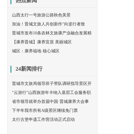
热点新闻
山西太行一号旅游公路秋色美景
加油！晋城文旅人共创新作“向逆行者致
敬”！
晋城市发布10条农林文旅康产业融合发展精
品线路
【康养晋城】康养宜居 美丽城区
城区：康养福地·核心城区
24新闻排行
晋城市文旅局领导班子带队调研指导景区开
放工作
“云游行”山西旅游年卡纳入基层工会服务职
工范围
省市领导就举办首届中国·晋城康养大会事
宜赴京与民革中央对接
下半年我市所有A级景区继续免门票
太行古堡申遗工作营活动正式启动