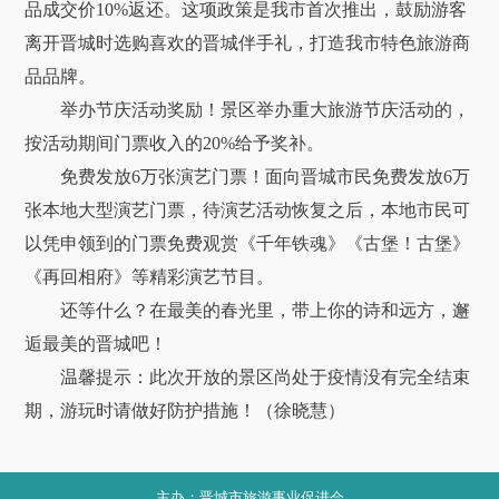
品成交价10%返还。这项政策是我市首次推出，鼓励游客
离开晋城时选购喜欢的晋城伴手礼，打造我市特色旅游商
品品牌。
举办节庆活动奖励！景区举办重大旅游节庆活动的，
按活动期间门票收入的20%给予奖补。
免费发放6万张演艺门票！面向晋城市民免费发放6万
张本地大型演艺门票，待演艺活动恢复之后，本地市民可
以凭申领到的门票免费观赏《千年铁魂》《古堡！古堡》
《再回相府》等精彩演艺节目。
还等什么？在最美的春光里，带上你的诗和远方，邂
逅最美的晋城吧！
温馨提示：此次开放的景区尚处于疫情没有完全结束
期，游玩时请做好防护措施！（徐晓慧）
主办：晋城市旅游事业促进会