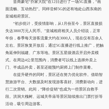
晋商豪宅“乔家大院”在12日进行了一场5G直播，“画
面流畅、互动热烈”。同样尝鲜5G的还有地处山西东南的
皇城相府景区。
“初步统计，受疫情影响，从1月份至今，景区直接损
失达3800万元人民币。”皇城相府相关人员介绍说，正常
年份，春季每天游客流量大约在3000人，现在仅有百余人
左右。景区恢复开放后，通过5G直播进行线上推广，把触
角延伸到福建、广东等地。景区五星级酒店开启外卖模
式。在周边4公里范围内，消费者可以线上选择外卖上
门、半成品外卖，甚至还能预约厨师上门制作菜肴。
在提升硬件的同时，景区还在努力优化软件。借助智
慧旅游平台、大数据及时发现游客喜好、消费新动向，进
行二次营销。此间，“降价促销”也成为一些景区自救手
段。洪洞大槐树、运城关帝庙等景区陆续推出门票打折等
活动，吸引周边游客。