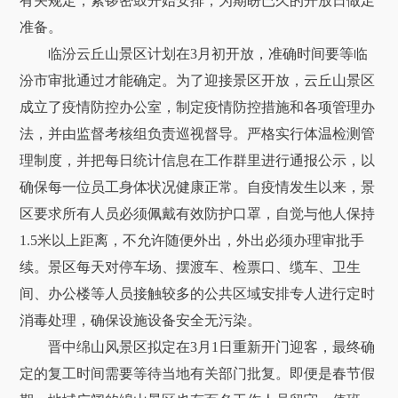
有关规定，紧锣密鼓开始安排，为期盼已久的开放日做足
准备。
临汾云丘山景区计划在3月初开放，准确时间要等临
汾市审批通过才能确定。为了迎接景区开放，云丘山景区
成立了疫情防控办公室，制定疫情防控措施和各项管理办
法，并由监督考核组负责巡视督导。严格实行体温检测管
理制度，并把每日统计信息在工作群里进行通报公示，以
确保每一位员工身体状况健康正常。自疫情发生以来，景
区要求所有人员必须佩戴有效防护口罩，自觉与他人保持
1.5米以上距离，不允许随便外出，外出必须办理审批手
续。景区每天对停车场、摆渡车、检票口、缆车、卫生
间、办公楼等人员接触较多的公共区域安排专人进行定时
消毒处理，确保设施设备安全无污染。
晋中绵山风景区拟定在3月1日重新开门迎客，最终确
定的复工时间需要等待当地有关部门批复。即便是春节假