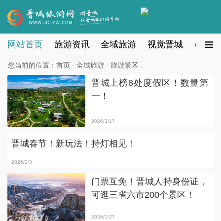
网站首页
旅游资讯
全域旅游
视觉晋城
会员注
您当前的位置：
首页
-
全域旅游
- 旅游景区
晋城上榜8处度假区！数量第
一！
2026/3/17
晋城春节！新玩法！持灯相见！
2026/2/3
门票互免！晋城人持身份证，
可逛三省六市200个景区！
2026/1/27