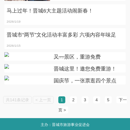
马上过年！晋城6大主题活动闹新春！
2026/1/19
晋城市“两节”文化活动丰富多彩 六项内容年味足
2026/1/15
又一景区，重游免费
2025/10/15
晋城这里！邀您免费重游！
2025/10/9
国庆节，一张票逛四个景点
2025/9/23
共141条记录
< 上一页
1
2
3
4
5
下一
页 >
主办：晋城市旅游事业促进会