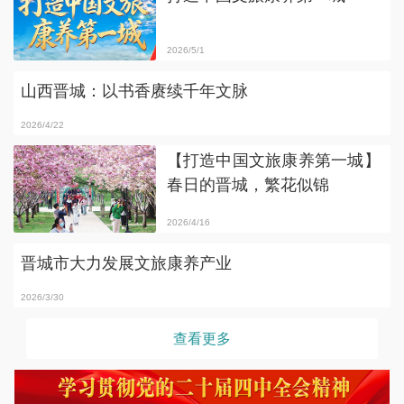
2026/5/1
山西晋城：以书香赓续千年文脉
2026/4/22
【打造中国文旅康养第一城】
春日的晋城，繁花似锦
2
2026/4/16
晋城市大力发展文旅康养产业
2026/3/30
查看更多