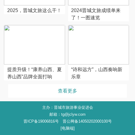
2025，晋城文旅这么干！
2024晋城文旅成绩单来
了！一图速览
提质升级！“康养山西、夏
“诗和远方”，山西奏响新
养山西”品牌全面打响
乐章
查看更多
主办：晋城市旅游事业促进会
邮箱：tg@jclyw.com
晋ICP备19006816号 晋公网备14050202000100号
[电脑端]