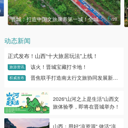
0
6
晋城：打造中国文旅康养第一城！全城康养，文旅富民！
/
20
动态新闻
正式发布！山西“十大旅居玩法”上线！
该火！晋城宝藏打卡地！
旅游资讯
晋焦联手打造南太行文旅协同发展新标杆
权威发布
2026“山河之上是生活”山西文
旅体验季，即将在晋城举办！
山西：用好“凉资源” 做活“凉