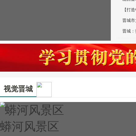
【打造
晋城市
晋城：
民！
视觉晋城
蟒河风景区