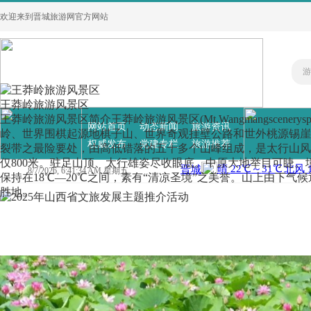
欢迎来到晋城旅游网官方网站
王莽岭旅游风景区
王莽岭旅游风景区简介王莽岭旅游风景区(Mt.Wangmangscene
网站首页
动态新闻
旅游资讯
岭、世界围棋起源地棋子山、世界奇观挂壁公路和世外桃源锡崖
权威发布
党建专栏
旅游推荐
裂带之最险要处，由高低错落的五十多个山峰组成，是太行山风光
仅800米。驻足山顶、太行雄姿尽收眼底。中原大地举目可睫。
8/7/2026, 6:41:35 AM 星期五
保持在18℃—20℃之间，素有“清凉圣境”之美誉。山上由下
胜地。
2026“山河之上是生活”山西文旅体验