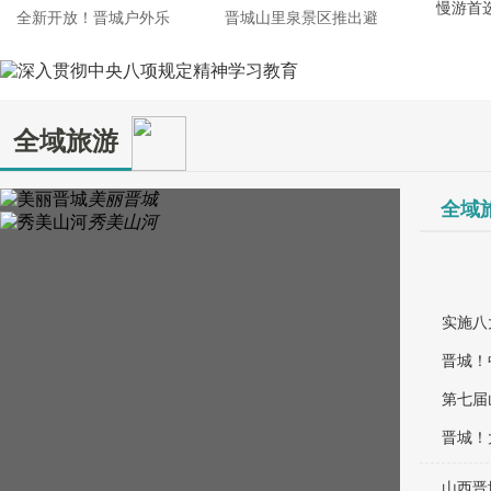
慢游首
全新开放！晋城户外乐
晋城山里泉景区推出避
“奋进新时代”主题成就展网上展
晋城
“奋进新时代”主题成就展网上展馆开放，大家可身临其境感受更多精彩。[详细]
弘扬
全域旅游
新时代 新经典
不忘初心 牢记使命
美丽晋城
全域
学习习近平新时代中国特色社会主义思想重点数字图书专栏
唯有不忘初心，才能知根
秀美山河
实施八
晋城！
第七届
晋城！
城
山西晋