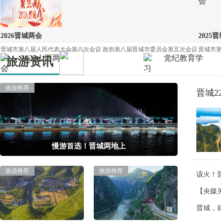
2026晋城两会
2025
晋城市第八届人民代表大会第六次会议 政协第八届晋城市委员会第五次会议
晋城市第
旅游资讯
旅游推荐
晋城2
2025山西两会
党纪教育学习
山西两会在圆满完成各项议程后，胜利闭幕。［详细］
经党中央同意，自2024年4
慢游首选！晋城两地上
太行一号 此生必行
旅游推荐
旅游推荐
该火！
2018年以来，晋城市委、市政府启动投资80亿元，建成太行一号旅游公路主线路网582公
【央媒
兴路
晋城，